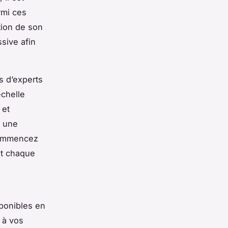
rmi ces
ation de son
sive afin
ls d’experts
échelle
 et
i une
 commencez
ent chaque
sponibles en
s à vos