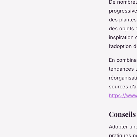
De nombreux
progressive
des plantes 
des objets 
inspiration
l’adoption 
En combina
tendances u
réorganisat
sources d’a
https://www
Conseils 
Adopter une
pratiques po