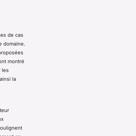
des de cas
le domaine.
 proposées
ont montré
 les
insi la
teur
ux
soulignent