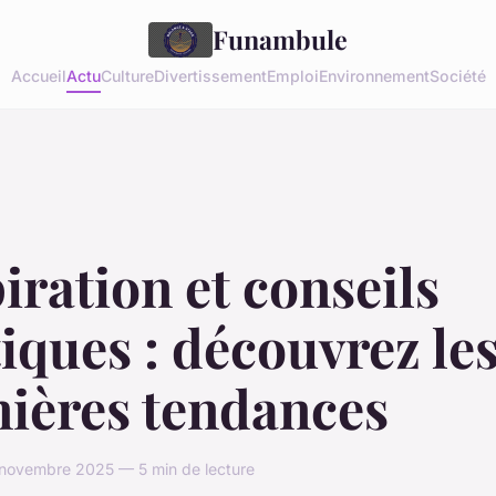
Funambule
Accueil
Actu
Culture
Divertissement
Emploi
Environnement
Société
iration et conseils
iques : découvrez le
nières tendances
 novembre 2025 — 5 min de lecture