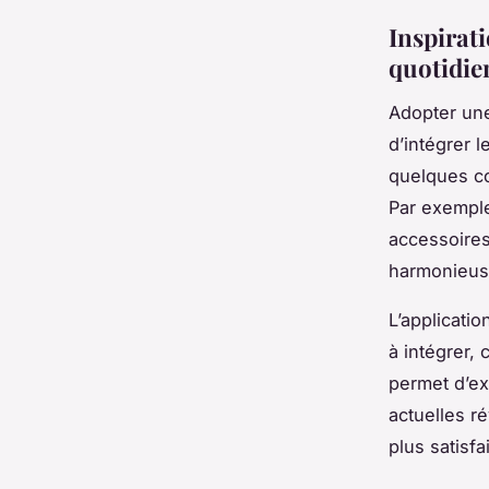
Inspirati
quotidie
Adopter une
d’intégrer l
quelques co
Par exemple
accessoires
harmonieus
L’applicati
à intégrer,
permet d’ex
actuelles ré
plus satisf