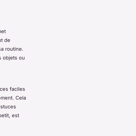
met
nt de
a routine.
s objets ou
ces faciles
oment. Cela
astuces
etit, est