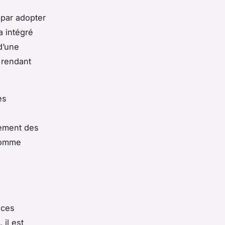
 par adopter
a intégré
d’une
, rendant
es
rement des
 comme
uces
 il est