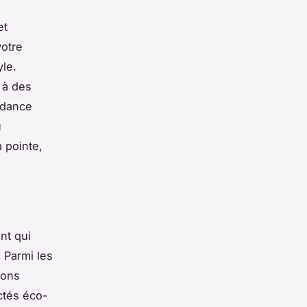
et
votre
yle.
 à des
ndance
u
a pointe,
nt qui
 Parmi les
ions
ctés éco-