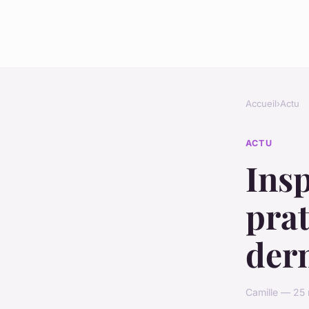
Accueil
›
Actu
ACTU
Insp
prat
der
Camille — 25