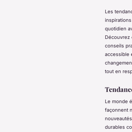
Les tendanc
inspiration
quotidien a
Découvrez 
conseils pr
accessible 
changement 
tout en res
Tendance
Le monde é
façonnent n
nouveautés 
durables co