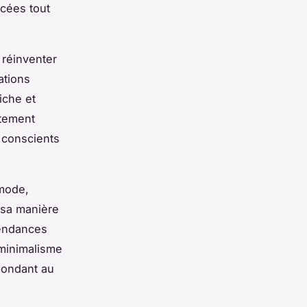
ncées tout
 réinventer
ations
iche et
itement
 conscients
 mode,
 sa manière
tendances
 minimalisme
épondant au