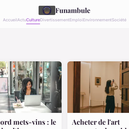
Funambule
Accueil
Actu
Culture
Divertissement
Emploi
Environnement
Société
ord mets-vins : le
Acheter de l'art